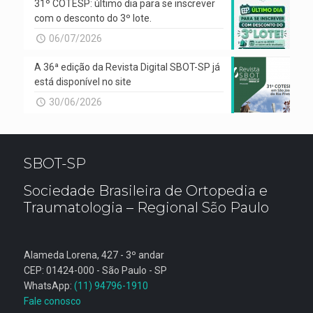
31º COTESP: último dia para se inscrever
com o desconto do 3º lote.
06/07/2026
A 36ª edição da Revista Digital SBOT-SP já
está disponível no site
30/06/2026
SBOT-SP
Sociedade Brasileira de Ortopedia e
Traumatologia – Regional São Paulo
Alameda Lorena, 427 - 3º andar
CEP: 01424-000 - São Paulo - SP
WhatsApp:
(11) 94796-1910
Fale conosco