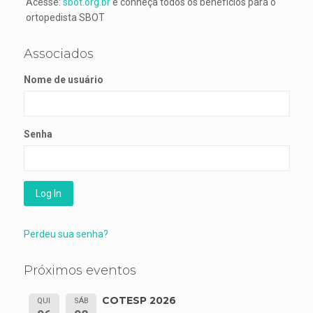
Acesse:
sbot.org.br
e conheça todos os benefícios para o
ortopedista SBOT
Associados
Nome de usuário
Senha
Perdeu sua senha?
Próximos eventos
COTESP 2026
QUI
SÁB