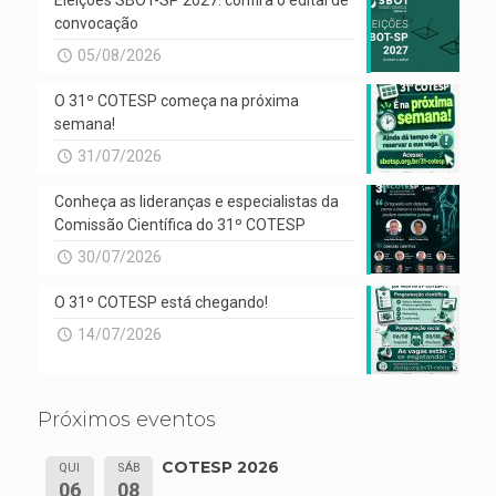
Eleições SBOT-SP 2027: confira o edital de
convocação
05/08/2026
O 31º COTESP começa na próxima
semana!
31/07/2026
Conheça as lideranças e especialistas da
Comissão Científica do 31º COTESP
30/07/2026
O 31º COTESP está chegando!
14/07/2026
Próximos eventos
COTESP 2026
QUI
SÁB
06
08