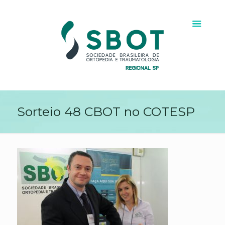
Sorteio 48 CBOT no COTESP