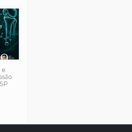
 e
ssão
ESP