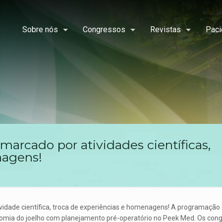
Sobre nós
Congressos
Revistas
Paci
arcado por atividades científicas,
nagens!
idade científica, troca de experiências e homenagens! A programação c
tomia do joelho com planejamento pré-operatório no Peek Med. Os cong