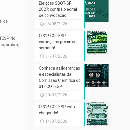
Eleições SBOT-SP
2027: confira o edital
de convocação
al de
05/08/2026
O 31º COTESP
OTESP. No
começa na próxima
lho, ombro,
semana!
31/07/2026
Conheça as lideranças
e especialistas da
Comissão Científica do
31º COTESP
30/07/2026
O 31º COTESP está
chegando!
14/07/2026