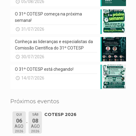
05/08/2026
O 31º COTESP começa na próxima
semana!
31/07/2026
Conheça as lideranças e especialistas da
Comissão Científica do 31º COTESP
30/07/2026
O 31º COTESP está chegando!
14/07/2026
Próximos eventos
COTESP 2026
QUI
SÁB
06
08
AGO
AGO
2026
2026