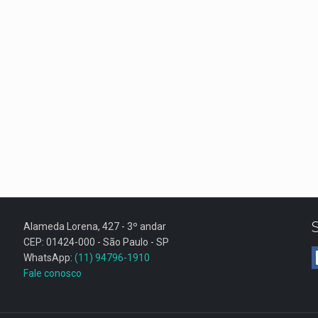
Alameda Lorena, 427 - 3º andar
CEP: 01424-000 - São Paulo - SP
WhatsApp:
(11) 94796-1910
Fale conosco