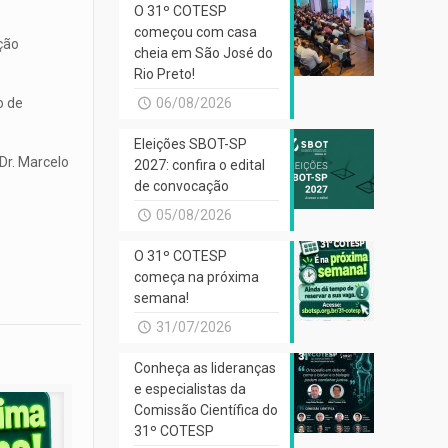
O 31º COTESP
começou com casa
ção
cheia em São José do
Rio Preto!
o de
06/08/2026
Eleições SBOT-SP
Dr. Marcelo
2027: confira o edital
de convocação
05/08/2026
O 31º COTESP
começa na próxima
semana!
31/07/2026
Conheça as lideranças
e especialistas da
Comissão Científica do
31º COTESP