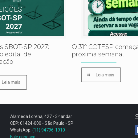
es SBOT-SP 2027:
O 31º COTESP começa
 o edital de
próxima semana!
ação
Leia mais
Leia mais
Alameda Lorena, 427 - 3º andar
CEP: 01424-000 - São Paulo - SP
WhatsApp:
(11) 94796-1910
Fale conosco