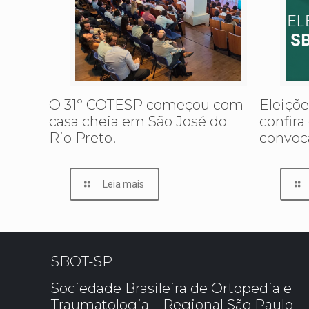
O 31º COTESP começou com
Eleiçõ
casa cheia em São José do
confira
Rio Preto!
convoc
Leia mais
SBOT-SP
Sociedade Brasileira de Ortopedia e
Traumatologia – Regional São Paulo