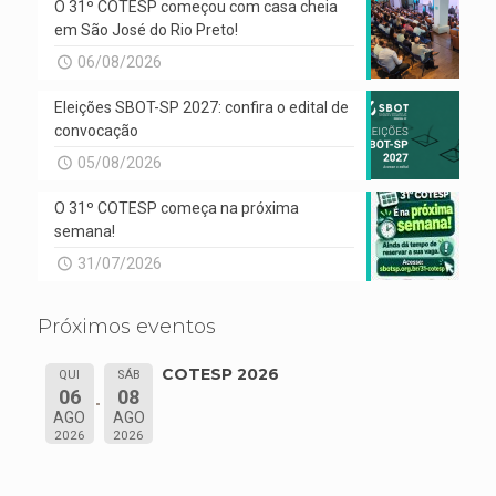
O 31º COTESP começou com casa cheia
em São José do Rio Preto!
06/08/2026
Eleições SBOT-SP 2027: confira o edital de
convocação
05/08/2026
O 31º COTESP começa na próxima
semana!
31/07/2026
Próximos eventos
COTESP 2026
QUI
SÁB
06
08
AGO
AGO
2026
2026